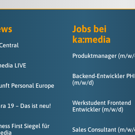
ews
Jobs bei
ka
:
media
Central
Produktmanager (m/w/
media LIVE
Backend-Entwickler PH
(m/w/d)
unft Personal Europe
Werkstudent Frontend
ra 19 – Das ist neu!
Entwickler (m/w/d)
ness First Siegel für
Sales Consultant (m/w/
edia