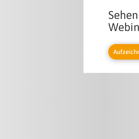
Sehen 
Webin
Aufzeich