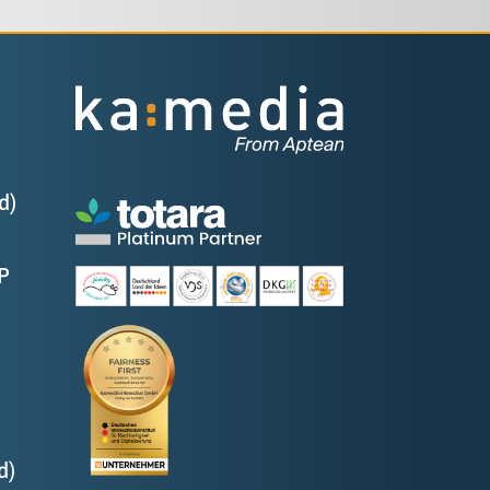
d)
P
d)