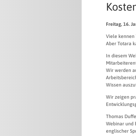
Koste
Freitag, 16. J
Viele kennen 
Aber Totara k
In diesem Web
Mitarbeiteren
Wir werden au
Arbeitsbereic
Wissen auszu
Wir zeigen pr
Entwicklungs
Thomas Duffe
Webinar und b
englischer Sp