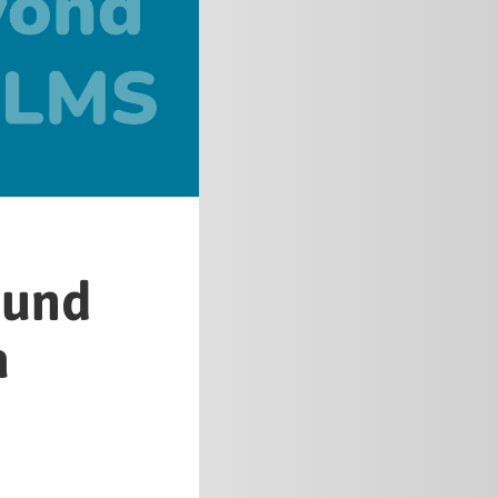
 und
a