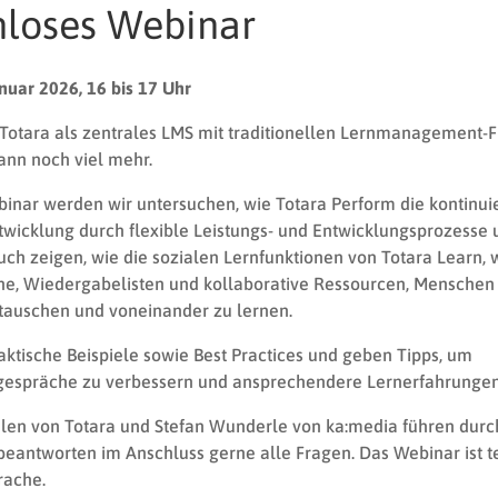
nloses Webinar
anuar 2026, 16 bis 17 Uhr
Totara als zentrales LMS mit traditionellen Lernmanagement-F
ann noch viel mehr.
inar werden wir untersuchen, wie Totara Perform die kontinui
twicklung durch flexible Leistungs- und Entwicklungsprozesse u
ch zeigen, wie die sozialen Lernfunktionen von Totara Learn, 
he, Wiedergabelisten und kollaborative Ressourcen, Menschen 
tauschen und voneinander zu lernen.
aktische Beispiele sowie Best Practices und geben Tipps, um
gespräche zu verbessern und ansprechendere Lernerfahrungen
len von Totara und Stefan Wunderle von ka:media führen durc
eantworten im Anschluss gerne alle Fragen. Das Webinar ist te
rache.