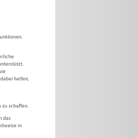
unktionen.
erliche
nterstützt.
wie
dabei helfen,
 zu schaffen.
h das
ilweise in