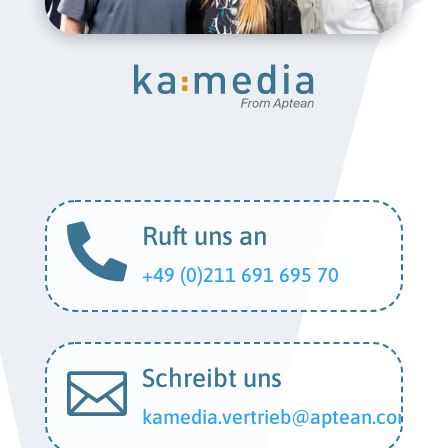

Ruft uns an
+49 (0)211 691 695 70
Schreibt uns

kamedia.vertrieb@aptean.com