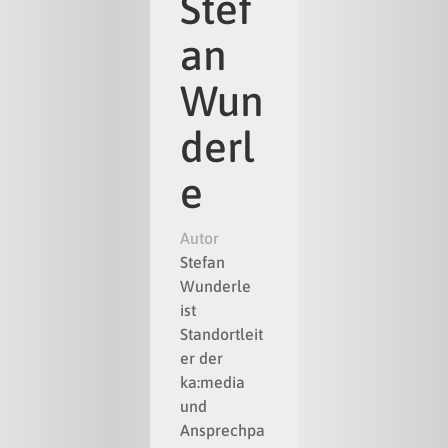
Stef
an
Wun
derl
e
Autor
Stefan
Wunderle
ist
Standortleit
er der
ka:media
und
Ansprechpa